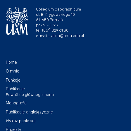
Collegium Geographicum
ul. B. Krygowskiego 10
61-680 Poznań
pokój – L 317
tel. (061) 829 61 30
alina@amu.edu.pl
e-mail –
Home
O mnie
Funkcje
Publikacje
Powrót do głównego menu
Monografie
Publikacje anglojęzyczne
Wykaz publikacji
Projekty