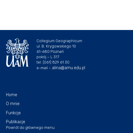
Collegium Geographicum
ul. B. Krygowskiego 10
61-680 Poznań
pokój – L 317
tel. (061) 829 61 30
alina@amu.edu.pl
e-mail –
Home
O mnie
Funkcje
Publikacje
Powrót do głównego menu