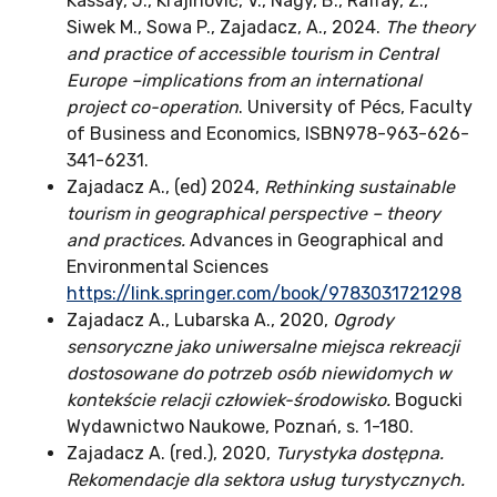
Kassay, J., Krajinović, V., Nagy, B., Raffay, Z.,
Siwek M., Sowa P., Zajadacz, A., 2024.
The theory
and practice of accessible tourism in Central
Europe –implications from an international
project co-operation
. University of Pécs, Faculty
of Business and Economics, ISBN978-963-626-
341-6231.
Zajadacz A., (ed) 2024,
Rethinking sustainable
tourism in geographical perspective – theory
and practices.
Advances in Geographical and
Environmental Sciences
https://link.springer.com/book/9783031721298
Zajadacz A., Lubarska A., 2020,
Ogrody
sensoryczne jako uniwersalne miejsca rekreacji
dostosowane do potrzeb osób niewidomych w
kontekście relacji człowiek-środowisko.
Bogucki
Wydawnictwo Naukowe, Poznań, s. 1-180.
Zajadacz A. (red.), 2020,
Turystyka dostępna.
Rekomendacje dla sektora usług turystycznych.