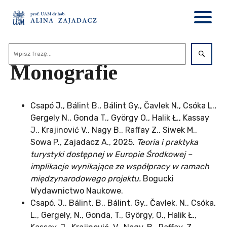
Monografie
Csapó J., Bálint B., Bálint Gy., Čavlek N., Csóka L.,
Gergely N., Gonda T., György O., Halik Ł., Kassay
J., Krajinović V., Nagy B., Raffay Z., Siwek M.,
Sowa P., Zajadacz A., 2025.
Teoria i praktyka
turystyki dostępnej w Europie Środkowej –
implikacje wynikające ze współpracy w ramach
międzynarodowego projektu.
Bogucki
Wydawnictwo Naukowe.
Csapó, J., Bálint, B., Bálint, Gy., Čavlek, N., Csóka,
L., Gergely, N., Gonda, T., György, O., Halik Ł.,