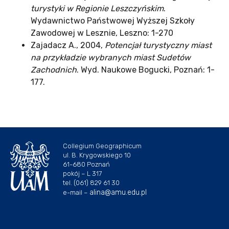
turystyki w Regionie Leszczyńskim
.
Wydawnictwo Państwowej Wyższej Szkoły
Zawodowej w Lesznie, Leszno: 1-270
Zajadacz A., 2004,
Potencjał turystyczny miast
na przykładzie wybranych miast Sudetów
Zachodnich
. Wyd. Naukowe Bogucki, Poznań: 1-
177.
Collegium Geographicum
ul. B. Krygowskiego 10
61-680 Poznań
pokój – L 317
tel. (061) 829 61 30
alina@amu.edu.pl
e-mail –